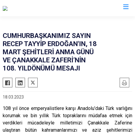
Muş
CUMHURBAŞKANIMIZ SAYIN
RECEP TAYYİP ERDOĞAN'IN, 18
Bulanık
MART ŞEHİTLERİ ANMA GÜNÜ
Hasköy
VE ÇANAKKALE ZAFERİ’NİN
Korkut
108. YILDÖNÜMÜ MESAJI
Malazgirt
Varto
18.03.2023
108 yıl önce emperyalistlere karşı Anadolu
’
daki Tü
rk varl
ığını
korumak ve bin yıllık Türk topraklarını müdafaa etmek için
verdikleri mücadeleyle milletimizi Çanakkale Zaferine
ulaştıran bütün kahramanlarımızı
ve aziz
şehitlerimizi