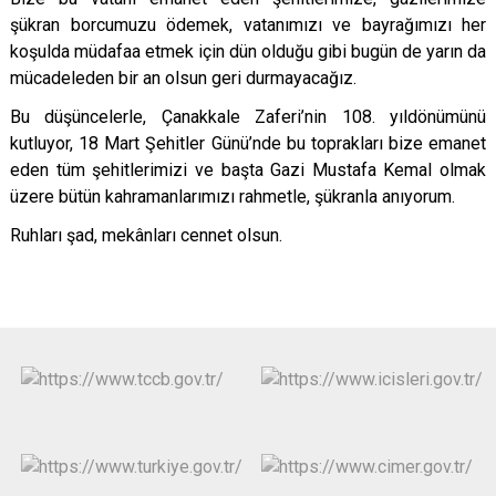
şükran borcumuzu ödemek, vatanımızı ve bayrağımızı
her
ko
şulda müdafaa etmek iç
in d
ün olduğu gibi bugün de yarın da
mücadeleden bir an olsun geri durmayacağız.
Bu düşüncelerle, Çanakkale Zaferi
’
nin 108. yıldönümünü
kutluyor, 18 Mart Şehitler Günü’nde bu toprakları bize emanet
eden tüm şehitlerimizi ve başta Gazi Mustafa Kemal olmak
üzere bütün kahramanlarımızı rahmetle, şükranla anıyorum.
Ruhlar
ı şad, mekânları cennet olsun.