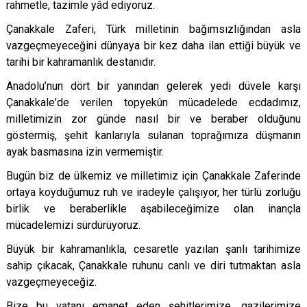
rahmetle, tazimle yâd ediyoruz.
Çanakkale Zaferi, Türk milletinin bağımsızlığından asla
vazgeçmeyeceğini dünyaya bir kez daha ilan ettiği büyük ve
tarihi bir kahramanlı
k destan
ıdır.
Anadolu
’
nun dört bir yanından gelerek yedi düvele karşı
Çanakkale
’
de verilen topyek
û
n mücadelede ecdadımız,
milletimizin zor günde nasıl bir ve beraber olduğunu
göstermiş, şehit kanlarıyla sulanan toprağımı
za d
üşmanın
ayak basmasına izin vermemiştir.
Bugün biz de ülkemiz ve milletimiz için Çanakkale Zaferinde
ortaya koyduğumuz ruh ve iradeyle çalışıyor, her türlü zorluğu
birlik ve beraberlikle aşabileceğimize olan inançla
mücadelemizi sürdürüyoruz.
Büyük bir kahramanlıkla, cesaretle yazılan şanlı tarihimize
sahip çıkacak, Çanakkale ruhunu canlı ve diri tutmaktan asla
vazgeçmeyeceğiz.
Bize bu vatanı emanet eden şehitlerimize, gazilerimize