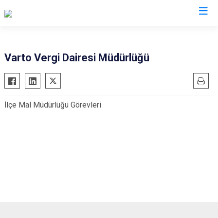
Muş
Varto Vergi Dairesi Müdürlüğü
Bulanık
Hasköy
İlçe Mal Müdürlüğü Görevleri
Korkut
Malazgirt
Varto