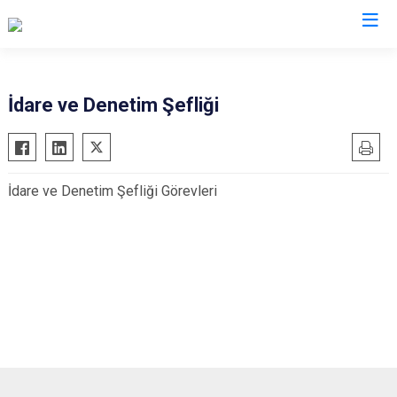
Muş
İdare ve Denetim Şefliği
Bulanık
Hasköy
İdare ve Denetim Şefliği Görevleri
Korkut
Malazgirt
Varto