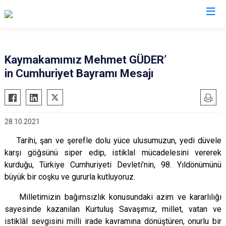
Muş
Kaymakamımız Mehmet GÜDER’
in Cumhuriyet Bayramı Mesajı
Bulanık
Hasköy
Korkut
28.10.2021
Malazgirt
Tarihi, şan ve şerefle dolu yüce ulusumuzun, yedi düvele
Varto
karşı göğsünü siper edip, istiklal mücadelesini vererek
kurduğu, Türkiye Cumhuriyeti Devleti’nin, 98. Yıldönümünü
büyük bir coşku ve gururla kutluyoruz.
Milletimizin bağımsızlık konusundaki azim ve kararlılığı
sayesinde kazanılan Kurtuluş Savaşımız, millet, vatan ve
istiklâl sevgisini milli irade kavramına dönüştüren, onurlu bir