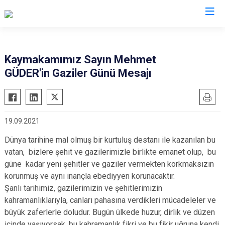
Muş
Kaymakamımız Sayın Mehmet
GÜDER'in Gaziler Günü Mesajı
Bulanık
Hasköy
Korkut
19.09.2021
Malazgirt
Dünya tarihine mal olmuş bir kurtuluş destanı ile kazanılan bu
Varto
vatan, bizlere şehit ve gazilerimizle birlikte emanet olup, bu
güne kadar yeni şehitler ve gaziler vermekten korkmaksızın
korunmuş ve aynı inançla ebediyyen korunacaktır.
Şanlı tarihimiz, gazilerimizin ve şehitlerimizin
kahramanlıklarıyla, canları pahasına verdikleri mücadeleler ve
büyük zaferlerle doludur. Bugün ülkede huzur, dirlik ve düzen
içinde yaşıyorsak, bu kahramanlık fikri ve bu fikir uğruna kendi