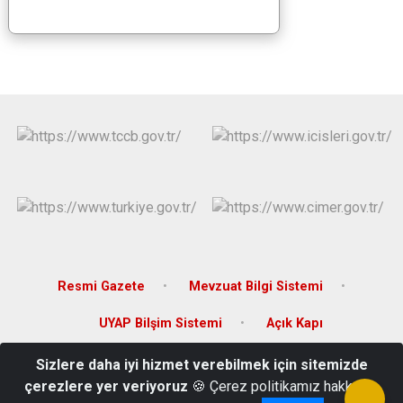
Resmi Gazete
Mevzuat Bilgi Sistemi
UYAP Bilşim Sistemi
Açık Kapı
Sizlere daha iyi hizmet verebilmek için sitemizde
Kültür Mahallesi Jandarma Sokak Hükümet Konağı Varto / Muş
çerezlere yer veriyoruz
🍪 Çerez politikamız hakkında
Tel: 0436 711 20 01 Fax: 0436 711 20 67