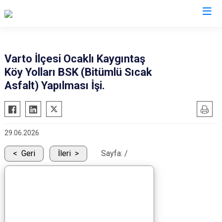
Muş
Varto İlçesi Ocaklı Kaygıntaş
Köy Yolları BSK (Bitümlü Sıcak
Bulanık
Asfalt) Yapılması İşi.
Hasköy
Korkut
Malazgirt
29.06.2026
Varto
Geri
İleri
Sayfa:
/